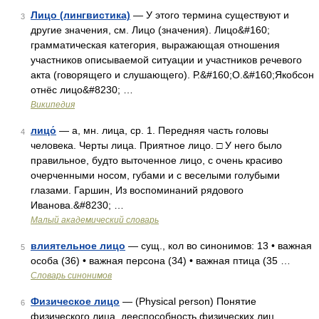
Лицо (лингвистика)
— У этого термина существуют и
3
другие значения, см. Лицо (значения). Лицо&#160;
грамматическая категория, выражающая отношения
участников описываемой ситуации и участников речевого
акта (говорящего и слушающего). Р.&#160;О.&#160;Якобсон
отнёс лицо&#8230; …
Википедия
лицо́
— а, мн. лица, ср. 1. Передняя часть головы
4
человека. Черты лица. Приятное лицо. □ У него было
правильное, будто выточенное лицо, с очень красиво
очерченными носом, губами и с веселыми голубыми
глазами. Гаршин, Из воспоминаний рядового
Иванова.&#8230; …
Малый академический словарь
влиятельное лицо
— сущ., кол во синонимов: 13 • важная
5
особа (36) • важная персона (34) • важная птица (35 …
Словарь синонимов
Физическое лицо
— (Physical person) Понятие
6
физического лица, дееспособность физических лиц