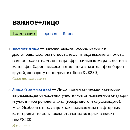
важное+лицо
Толкование
Перевод
Книги
важное лицо
— важная шишка, особа, рукой не
1
достанешь, шестом не достанешь, птица высокого полета,
важная особа, важная птица, фря, сильные мира сего, гог и
магог, фонбарон, высоко летает, гога и магога, фон барон,
крутой, за версту не подпустит, босс,&#8230; …
Словарь синонимов
Лицо (грамматика)
— Лицо грамматическая категория,
2
выражающая отношения участников описываемой ситуации
и участников речевого акта (говорящего и слушающего).
Р. О. Якобсон отнёс лицо к так называемым шифтерным
категориям, то есть таким, значение которых зависит
не&#8230; …
Википедия