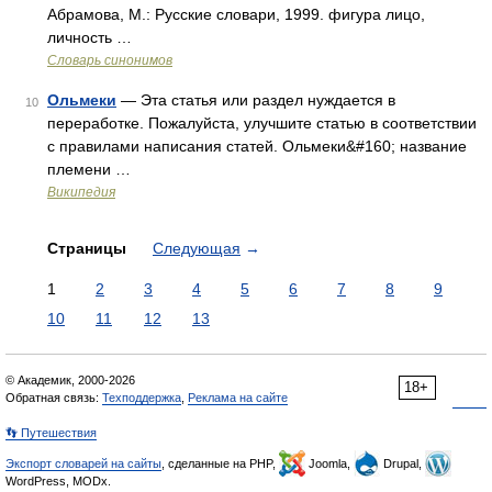
Абрамова, М.: Русские словари, 1999. фигура лицо,
личность …
Словарь синонимов
Ольмеки
— Эта статья или раздел нуждается в
10
переработке. Пожалуйста, улучшите статью в соответствии
с правилами написания статей. Ольмеки&#160; название
племени …
Википедия
Страницы
Следующая
→
1
2
3
4
5
6
7
8
9
10
11
12
13
© Академик, 2000-2026
18+
Обратная связь:
Техподдержка
,
Реклама на сайте
👣 Путешествия
Экспорт словарей на сайты
, сделанные на PHP,
Joomla,
Drupal,
WordPress, MODx.